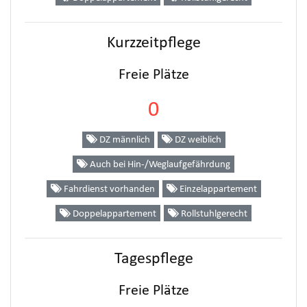
Kurzzeitpflege
Freie Plätze
0
DZ männlich
DZ weiblich
Auch bei Hin-/Weglaufgefährdung
Fahrdienst vorhanden
Einzelappartement
Doppelappartement
Rollstuhlgerecht
Tagespflege
Freie Plätze