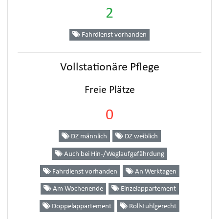
2
Fahrdienst vorhanden
Vollstationäre Pflege
Freie Plätze
0
DZ männlich
DZ weiblich
Auch bei Hin-/Weglaufgefährdung
Fahrdienst vorhanden
An Werktagen
Am Wochenende
Einzelappartement
Doppelappartement
Rollstuhlgerecht